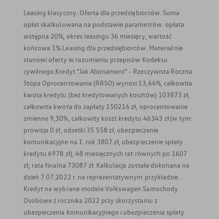
Leasing klasyczny: Oferta dla przedsiębiorców. Suma
opłat skalkulowana na podstawie parametrów: opłata
wstępna 20%, okres leasingu 36 miesięcy, wartość
końcowa 1%.Leasing dla przedsiębiorców. Materiał nie
stanowi oferty w rozumieniu przepisów Kodeksu
cywilnego.Kredyt "Jak Abonament" - Rzeczywista Roczna
Stopa Oprocentowania (RRSO) wynosi 13,64%, całkowita
kwota kredytu (bez kredytowanych kosztów) 103873 zł,
całkowita kwota do zapłaty 150216 zł, oprocentowanie
zmienne 9,30%, całkowity koszt kredytu 46343 zł (w tym:
prowizja 0 zł, odsetki 35 558 zł, ubezpieczenie
komunikacyjne na 1. rok 3807 zł, ubezpieczenie spłaty
kredytu 6978 zł), 48 miesięcznych rat równych po 1607
zł; rata finalna 73087 zł. Kalkulacja została dokonana na
dzień 7.07.2022 r. na reprezentatywnym przykładzie.
Kredyt na wybrane modele Volkswagen Samochody
Osobowe z rocznika 2022 przy skorzystaniu z
ubezpieczenia komunikacyjnego i ubezpieczenia spłaty