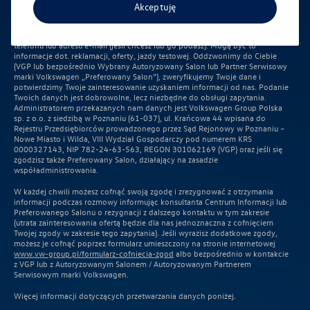
Akceptuję
Pozostawienie przez Ciebie danych i wysłanie formularza oznacza Twoją
zgodę na skontaktowanie się Tobą w celu udzielenia odpowiedzi na Twoje
pytania i przekazanie Tobie szczegółów informacji, o które pytasz, z użyciem
telefonu lub adresu e-mail (jeśli chcesz lub go podasz). Mogą być to
informacje dot. reklamacji, oferty, jazdy testowej. Oddzwonimy do Ciebie
(VGP lub bezpośrednio Wybrany Autoryzowany Salon lub Partner Serwisowy
marki Volkswagen „Preferowany Salon”), zweryfikujemy Twoje dane i
potwierdzimy Twoje zainteresowanie uzyskaniem informacji od nas. Podanie
Twoich danych jest dobrowolne, lecz niezbędne do obsługi zapytania.
Administratorem przekazanych nam danych jest Volkswagen Group Polska
sp. z o.o. z siedzibą w Poznaniu (61-037), ul. Krańcowa 44 wpisana do
Rejestru Przedsiębiorców prowadzonego przez Sąd Rejonowy w Poznaniu –
Nowe Miasto i Wilda, VIII Wydział Gospodarczy pod numerem KRS
0000327143, NIP 782-24-63-563, REGON 301062169 (VGP) oraz jeśli się
zgodzisz także Preferowany Salon, działający na zasadzie
współadministrowania.
W każdej chwili możesz cofnąć swoją zgodę i zrezygnować z otrzymania
informacji podczas rozmowy informując konsultanta Centrum Informacji lub
Preferowanego Salonu o rezygnacji z dalszego kontaktu w tym zakresie
(utrata zainteresowania ofertą będzie dla nas jednoznaczna z cofnięciem
Twojej zgody w zakresie tego zapytania). Jeśli wyrazisz dodatkowe zgody,
możesz je cofnąć poprzez formularz umieszczony na stronie internetowej
www.vw-group.pl/formularz-cofniecia-zgod
albo bezpośrednio w kontakcie
z VGP lub z Autoryzowanym Salonem / Autoryzowanym Partnerem
Serwisowym marki Volkswagen.
Więcej informacji dotyczących przetwarzania danych poniżej.