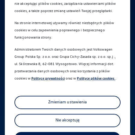
Formularz
kontaktowy
nie akceptując plików cookies, zarządzania ustawieniami plików
cookies, a także poprzez zmianę ustawień Twojej przeglądarki.
Na stronie internetowej używamy również niezbędnych plików
Oferta na nowy samochód
cookies w celu zapewnienia poprawnego i bezpiecznego
Sprawdź co dla Ciebie
funkcjonowania strony.
Umówienie jazdy próbnej
przygotowaliśmy
Administratorem Twoich danych osobowych jest Volkswagen
Umówienie wizyty w serwisie
Group Polska Sp. z o.o. oraz
Grupa Cichy-Zasada sp. z o.o. sp.j .,
ul. Skórzewska 8, 62-081 Wysogotowo
. Więcej informacji dot.
Imię *
przetwarzania danych osobowych oraz korzystania z plików
cookies w
Polityce prywatności
oraz w
Polityce plików cookies
.
Numer telefonu *
Zmieniam ustawienia
Aktualna oferta serwisowa
Nie akceptuję
Profesjonalna opieka nad Twoim pojazdem z
* pola wymagane
gwarancją jakości.