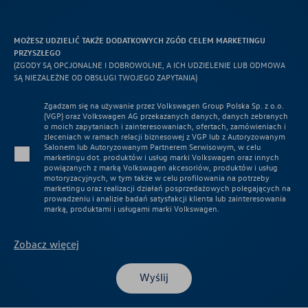
MOŻESZ UDZIELIĆ TAKŻE DODATKOWYCH ZGÓD CELEM MARKETINGU
PRZYSZŁEGO
(ZGODY SĄ OPCJONALNE I DOBROWOLNE, A ICH UDZIELENIE LUB ODMOWA
SĄ NIEZALEŻNE OD OBSŁUGI TWOJEGO ZAPYTANIA)
Zgadzam się na używanie przez Volkswagen Group Polska Sp. z o.o.
(VGP) oraz Volkswagen AG przekazanych danych, danych zebranych
o moich zapytaniach i zainteresowaniach, ofertach, zamówieniach i
zleceniach w ramach relacji biznesowej z VGP lub z Autoryzowanym
Salonem lub Autoryzowanym Partnerem Serwisowym, w celu
marketingu dot. produktów i usług marki Volkswagen oraz innych
powiązanych z marką Volkswagen akcesoriów, produktów i usług
motoryzacyjnych, w tym także w celu profilowania na potrzeby
marketingu oraz realizacji działań posprzedażowych polegających na
prowadzeniu i analizie badań satysfakcji klienta lub zainteresowania
marką, produktami i usługami marki Volkswagen.
Zobacz więcej
Wyślij