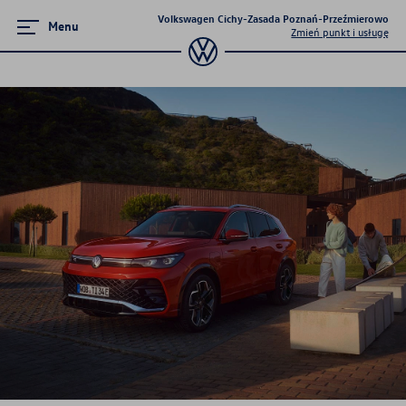
Volkswagen Cichy-Zasada Poznań-Przeźmierowo
Menu
Zmień punkt i usługę
Akcesoria
Oryginalne akcesoria Volkswagen