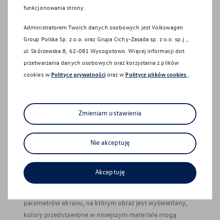
funkcjonowania strony.
© Volkswagen
2026
Administratorem Twoich danych osobowych jest Volkswagen
Group Polska Sp. z o.o. oraz
Grupa Cichy-Zasada sp. z o.o. sp.j .,
ul. Skórzewska 8, 62-081 Wysogotowo
. Więcej informacji dot.
przetwarzania danych osobowych oraz korzystania z plików
Podane ceny obejmują podatek VAT (23%).
cookies w
Polityce prywatności
oraz w
Polityce plików cookies
.
Zasięg dla samochodów elektrycznych lub zasięg w trybie
elektrycznym dla hybryd typu Plug-In może się różnić w
Aktualna oferta serwisowa
Zmieniam ustawienia
zależności od wersji i wyposażenia oraz zamontowanych
Profesjonalna opieka nad Twoim pojazdem z
akcesoriów. W praktyce rzeczywisty zasięg różni się w
gwarancją jakości.
zależności od stylu jazdy, prędkości, korzystania z
Nie akceptuję
dodatkowych odbiorników energii, temperatury
zewnętrznej, liczby pasażerów, obciążenia ładunkiem i
Akceptuję
topografii terenu.
Z uwagi na ograniczenia technik drukarskich lub
parametrów ekranu, na którym obraz jest wyświetlany,
kolory przedstawione w niniejszym materiale mogą