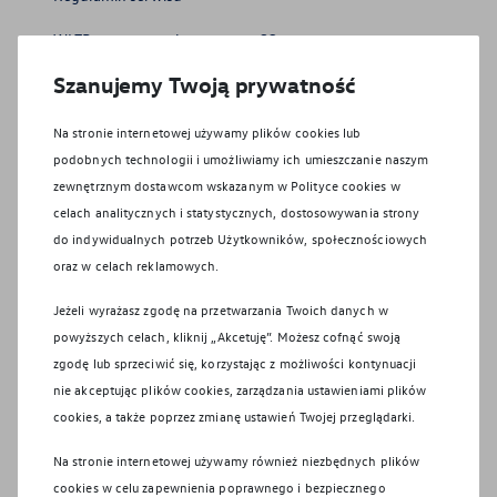
WLTP – zużycie paliwa i emisja CO₂
Szanujemy Twoją prywatność
Polityka prywatności
Na stronie internetowej używamy plików cookies lub
podobnych technologii i umożliwiamy ich umieszczanie naszym
Polityka plików cookie
zewnętrznym dostawcom wskazanym w Polityce cookies w
Jak nas znaleźć?
celach analitycznych i statystycznych, dostosowywania strony
do indywidualnych potrzeb Użytkowników, społecznościowych
Działy i pracownicy
oraz w celach reklamowych.
Jeżeli wyrażasz zgodę na przetwarzania Twoich danych w
Formularz kontaktowy
powyższych celach, kliknij „Akcetuję”. Możesz cofnąć swoją
zgodę lub sprzeciwić się, korzystając z możliwości kontynuacji
nie akceptując plików cookies, zarządzania ustawieniami plików
Facebook
cookies, a także poprzez zmianę ustawień Twojej przeglądarki.
Sprawdź co dla Ciebie
Instagram
Na stronie internetowej używamy również niezbędnych plików
przygotowaliśmy
cookies w celu zapewnienia poprawnego i bezpiecznego