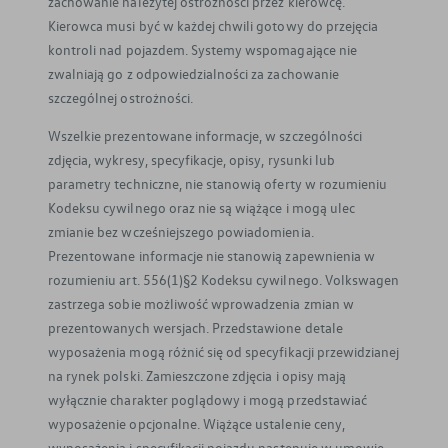
zachowanie należytej ostrożności przez kierowcę.
Kierowca musi być w każdej chwili gotowy do przejęcia
kontroli nad pojazdem. Systemy wspomagające nie
zwalniają go z odpowiedzialności za zachowanie
szczególnej ostrożności.
Wszelkie prezentowane informacje, w szczególności
zdjęcia, wykresy, specyfikacje, opisy, rysunki lub
parametry techniczne, nie stanowią oferty w rozumieniu
Kodeksu cywilnego oraz nie są wiążące i mogą ulec
zmianie bez wcześniejszego powiadomienia.
Prezentowane informacje nie stanowią zapewnienia w
rozumieniu art. 556(1)§2 Kodeksu cywilnego. Volkswagen
zastrzega sobie możliwość wprowadzenia zmian w
prezentowanych wersjach. Przedstawione detale
wyposażenia mogą różnić się od specyfikacji przewidzianej
na rynek polski. Zamieszczone zdjęcia i opisy mają
wyłącznie charakter poglądowy i mogą przedstawiać
wyposażenie opcjonalne. Wiążące ustalenie ceny,
wyposażenia i specyfikacji pojazdu następuje w umowie