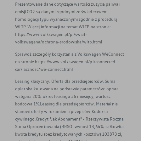
Prezentowane dane dotyczące wartości zużycia paliwa i
emisji CO2 są danymi zgodnymi ze świadectwem
homologacji typu wyznaczonymi zgodnie z procedurą
WLTP. Więcej informacji na temat WLTP na stronie:
https://www.volkswagen.pl/pl/swiat-
volkswagena/ochrona-srodowiska/wltp.html
Sprawdź szczegóły korzystania z Volkswagen WeConnect
na stronie https://www.volkswagen.pl/pl/connected-
car/lacznosc/we-connect.html
Leasing klasyczny: Oferta dla przedsiębiorców. Suma
opłat skalkulowana na podstawie parametrów: opłata
wstępna 20%, okres leasingu 36 miesięcy, wartość
końcowa 1%.Leasing dla przedsiębiorców. Materiał nie
stanowi oferty w rozumieniu przepisów Kodeksu
cywilnego.Kredyt "Jak Abonament" - Rzeczywista Roczna
Stopa Oprocentowania (RRSO) wynosi 13,64%, całkowita
kwota kredytu (bez kredytowanych kosztów) 103873 zł,