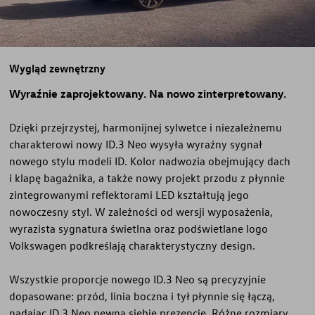
Wygląd zewnętrzny
Wyraźnie zaprojektowany. Na nowo zinterpretowany.
Dzięki przejrzystej, harmonijnej sylwetce i niezależnemu
charakterowi nowy ID.3 Neo wysyła wyraźny sygnał
nowego stylu modeli ID. Kolor nadwozia obejmujący dach
i klapę bagażnika, a także nowy projekt przodu z płynnie
zintegrowanymi reflektorami LED kształtują jego
nowoczesny styl. W zależności od wersji wyposażenia,
wyrazista sygnatura świetlna oraz podświetlane logo
Volkswagen podkreślają charakterystyczny design.
Wszystkie proporcje nowego ID.3 Neo są precyzyjnie
dopasowane: przód, linia boczna i tył płynnie się łączą,
nadając ID.3 Neo pewną siebie prezencję. Różne rozmiary