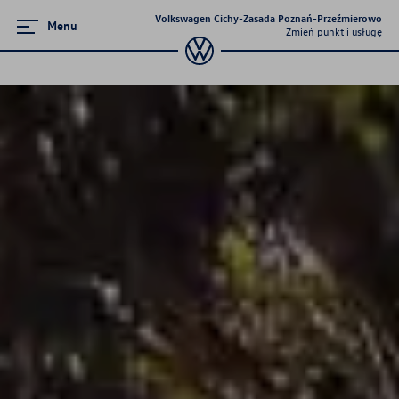
Volkswagen Cichy-Zasada Poznań-Przeźmierowo
Menu
Zmień punkt i usługę
Modele elektryczne
ID.5
ID.7
ID.7 Tourer
ID.4
ID.3
ID Polo