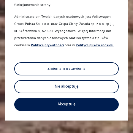
funkcjonowania strony.
Administratorem Twoich danych osobowych jest Volkswagen
Group Polska Sp. z o.o. oraz
Grupa Cichy-Zasada sp. z o.o. sp.j .,
ul. Skórzewska 8, 62-081 Wysogotowo
. Więcej informacji dot.
Sprawdź co dla Ciebie
przetwarzania danych osobowych oraz korzystania z plików
przygotowaliśmy
cookies w
Polityce prywatności
oraz w
Polityce plików cookies
.
Zmieniam ustawienia
Nie akceptuję
Akceptuję
Aktualna oferta serwisowa
Profesjonalna opieka nad Twoim pojazdem z
gwarancją jakości.