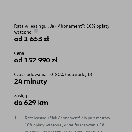
Rata w leasingu „Jak Abonament”: 10% opłaty
1
wstępnej
od 1 653 zł
Cena
od 152 990 zł
Czas Ładowania 10-80% ładowarką DC
24 minuty
Zasięg
do 629 km
1
Raty leasingu "Jak Abonament" dla parametrów:
10% opłaty wstępnej, okres finansowania 48
miesięcy, limit roczny 15 000 km. Oferta dla