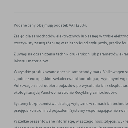
Podane ceny obejmują podatek VAT (23%).
Zasięg dla samochodów elektrycznych lub zasięg w trybie elektry
rzeczywisty zasięg różni się w zależności od stylu jazdy, prędkośc
Z uwagi na ograniczenia technik drukarskich lub parametrów ekra
lakieru i materiałów.
Wszystkie produkowane obecnie samochody marki Volkswagen są 
zgodne z europejskimi świadectwami homologacji wydanymi wg 
Volkswagen sieci odbioru pojazdów po wycofaniu ich z eksploatacj
ekologii znajdą Państwo na stronie Recykling samochodów.
Systemy bezpieczeństwa działają wyłącznie w ramach ich technolog
przejęcia kontroli nad pojazdem. Systemy wspomagające nie zwalni
Wszelkie prezentowane informacje, w szczególności zdjęcia, wykres
ulec zmianie bez wcześniejszego powiadomienia. Prezentowane i