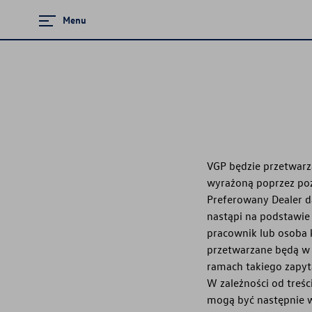
Menu
Zamknij menu
Strona główna
Promocje i aktualności
Modele osobowe
VGP będzie przetwarz
wyrażoną poprzez pozo
Preferowany Dealer d
Dostępne od ręki
nastąpi na podstawie
pracownik lub osoba
Finansowanie
przetwarzane będą w 
ramach takiego zapyt
Ubezpieczenia
W zależności od treśc
mogą być następnie w
Gwarancja i ochrona