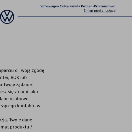
Volkswagen Cichy-Zasada Poznań-Przeźmierowo
Zmień punkt i usługę
Sprawdź co dla Ciebie
przygotowaliśmy
oparciu o Twoją zgodę
nter, BOK lub
a Twoje żądanie
sz się z nami jako
 dane osobowe
Aktualna oferta
ieżącego kontaktu w
serwisowa
yzją, Twoje dane
Profesjonalna opieka nad Twoim
pojazdem z gwarancją jakości.
emat produktu /