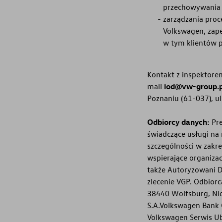
przechowywania 
zarządzania proc
Volkswagen, zape
w tym klientów p
Kontakt z inspektore
mail
iod@vw-group.
Poznaniu (61-037), u
Odbiorcy danych:
Pre
świadczące usługi na
szczególności w zakre
wspierające organizac
także Autoryzowani D
zlecenie VGP. Odbior
38440 Wolfsburg, Nie
S.A.Volkswagen Bank G
Volkswagen Serwis Ub