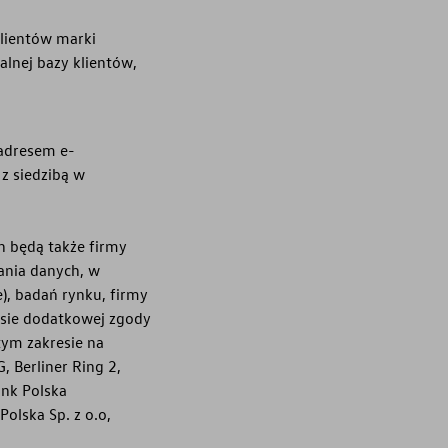
klientów marki
alnej bazy klientów,
 adresem e-
 z siedzibą w
 będą także firmy
ania danych, w
), badań rynku, firmy
resie dodatkowej zgody
tym zakresie na
 Berliner Ring 2,
ank Polska
olska Sp. z o.o,