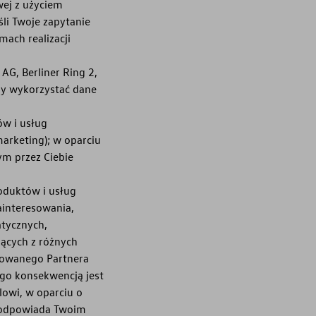
wej z użyciem
li Twoje zapytanie
mach realizacji
AG, Berliner Ring 2,
dy wykorzystać dane
ów i usług
arketing); w oparciu
m przez Ciebie
oduktów i usług
interesowania,
atycznych,
zących z różnych
zowanego Partnera
ego konsekwencją jest
lowi, w oparciu o
e odpowiada Twoim