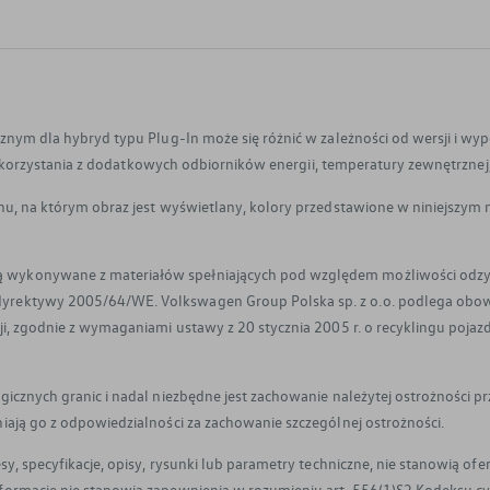
cznym dla hybryd typu Plug-In może się różnić w zależności od wersji i 
i, korzystania z dodatkowych odbiorników energii, temperatury zewnętrznej,
nu, na którym obraz jest wyświetlany, kolory przedstawione w niniejszym 
wykonywane z materiałów spełniających pod względem możliwości odzysk
dyrektywy 2005/64/WE. Volkswagen Group Polska sp. z o.o. podlega o
i, zgodnie z wymaganiami ustawy z 20 stycznia 2005 r. o recyklingu pojaz
icznych granic i nadal niezbędne jest zachowanie należytej ostrożności p
ają go z odpowiedzialności za zachowanie szczególnej ostrożności.
y, specyfikacje, opisy, rysunki lub parametry techniczne, nie stanowią of
nformacje nie stanowią zapewnienia w rozumieniu art. 556(1)§2 Kodeksu 