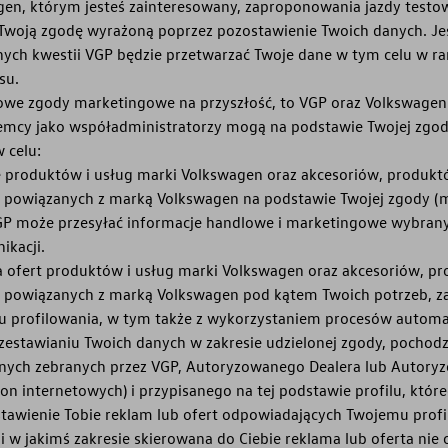
gen, którym jesteś zainteresowany, zaproponowania jazdy testo
 Twoją zgodę wyrażoną poprzez pozostawienie Twoich danych. Jeś
nnych kwestii VGP będzie przetwarzać Twoje dane w tym celu w ra
su.
kowe zgody marketingowe na przyszłość, to VGP oraz Volkswagen 
emcy jako współadministratorzy mogą na podstawie Twojej zgo
 celu:
 produktów i usług marki Volkswagen oraz akcesoriów, produkt
 powiązanych z marką Volkswagen na podstawie Twojej zgody (m
GP może przesyłać informacje handlowe i marketingowe wybrany
kacji.
a ofert produktów i usług marki Volkswagen oraz akcesoriów, pr
 powiązanych z marką Volkswagen pod kątem Twoich potrzeb, za
celu profilowania, w tym także z wykorzystaniem procesów autom
zestawianiu Twoich danych w zakresie udzielonej zgody, pochod
anych zebranych przez VGP, Autoryzowanego Dealera lub Autory
on internetowych) i przypisanego na tej podstawie profilu, któr
stawienie Tobie reklam lub ofert odpowiadających Twojemu profi
li w jakimś zakresie skierowana do Ciebie reklama lub oferta ni