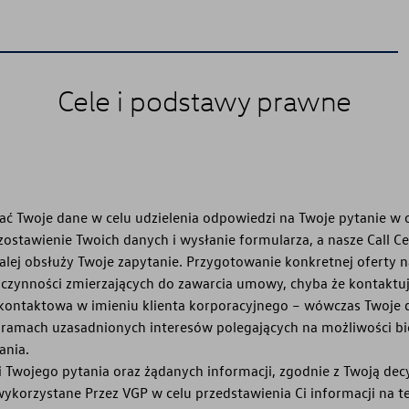
Cele i podstawy prawne
ać Twoje dane w celu udzielenia odpowiedzi na Twoje pytanie w 
stawienie Twoich danych i wysłanie formularza, a nasze Call Ce
alej obsłuży Twoje zapytanie. Przygotowanie konkretnej oferty n
 czynności zmierzających do zawarcia umowy, chyba że kontaktuje
 kontaktowa w imieniu klienta korporacyjnego – wówczas Twoje
ramach uzasadnionych interesów polegających na możliwości b
ania.
i Twojego pytania oraz żądanych informacji, zgodnie z Twoją dec
ykorzystane Przez VGP w celu przedstawienia Ci informacji na t