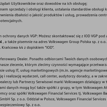
żądań Użytkowników oraz dowodów na ich obsługę;
esem sprzedaży i obsługi klienta, ustalania standardów obsługi 
wnienia dbałości o jakość produktów i usług, prowadzenia centr
otencjalnych.
m ochrony danych VGP: Możesz skontaktować się z IOD VGP pod
pl
, a także pisemnie na adres Volkswagen Group Polska sp. z o.o.
l. Krańcowa 44 z dopiskiem "IOD".
ferowany Dealer. Ponadto odbiorcami Twoich danych osobowych
 nasze zlecenie, którym zlecimy czynności wymagające przetwarz
sie usług IT, usług marketingowych (m.in. agencje marketingowe
ję i realizację wydarzeń, call center, audytorzy doradcy, a w zak
ealerzy lub Partnerzy Serwisowi marki Volkswagen działający w 
cami danych mogą być także spółki z grupy, w tym Volkswagen AG,
mcy oraz spółki Volkswagen Financial Services tj. Volkswagen B
mbH Sp. z o.o. Oddział w Polsce, Volkswagen Financial Services P
ezpieczeniowy Sp. z o.o.