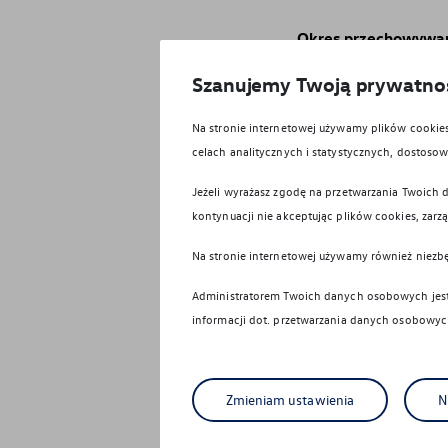
Okres przechowywa
okres niezbędny do jeg
Szanujemy Twoją prywatno
testowej bądź wcześnie
i przedawnienia rosz
Na stronie internetowej używamy plików cooki
celach marketingowych
celach analitycznych i statystycznych, dostos
5 lat od momentu wyr
do pozostałych celów
Jeżeli wyrażasz zgodę na przetwarzania Twoich d
czasu wniesienia prze
kontynuacji nie akceptując plików cookies, zarz
konieczność przechow
konieczne do ustalen
Na stronie internetowej używamy również niezb
przechowywać dowód 
Administratorem Twoich danych osobowych jest 
informacji dot. przetwarzania danych osobowych
Pouczenie o prawac
usunięcia, ogranicze
dowolnym momencie p
group.pl/pl/formula
Zmieniam ustawienia
N
Autoryzowanego Part
zgodność z prawem pr