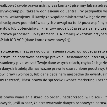
realizować swoje prawa m.in. przez kontakt pisemny lub na adre
@vw-group.pl
, także w odniesieniu do Centrali. W przypadku 
rem, wskazujemy, iż każdy ze współadministratorów będzie we
alizację praw podmiotów danych z uwagi na to, iż poza wspólny
ientów lub potencjalnych klientów mogą być przetwarzane prze
ależnych procesach lub systemach IT. Niemniej w każdym przyp
GP lub IOD VGP (dane kontaktowe powyżej).
 sprzeciwu:
masz prawo do wniesienia sprzeciwu wobec przetwa
partymi na podstawie naszego prawnie uzasadnionego interesu,
staniemy przetwarzać Twoje dane w tych celach, chyba że będzi
h danych istnieją dla nas ważne prawnie uzasadnione podstawy, 
ów, praw i wolności, lub dane będą nam niezbędne do ewentualn
ny roszczeń). Masz prawo do sprzeciwu wobec marketingu bezp
z prawo wniesienia skargi do organu nadzorczego, w Polsce - P
wych, jeśli uznasz, że przetwarzanie danych osobowych narusza