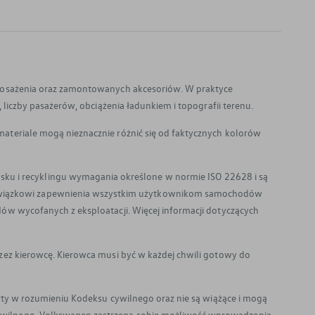
wyposażenia oraz zamontowanych akcesoriów. W praktyce
 liczby pasażerów, obciążenia ładunkiem i topografii terenu.
materiale mogą nieznacznie różnić się od faktycznych kolorów
u i recyklingu wymagania określone w normie ISO 22628 i są
bowiązkowi zapewnienia wszystkim użytkownikom samochodów
dów wycofanych z eksploatacji. Więcej informacji dotyczących
rzez kierowcę. Kierowca musi być w każdej chwili gotowy do
erty w rozumieniu Kodeksu cywilnego oraz nie są wiążące i mogą
cywilnego. Volkswagen zastrzega sobie możliwość wprowadzenia