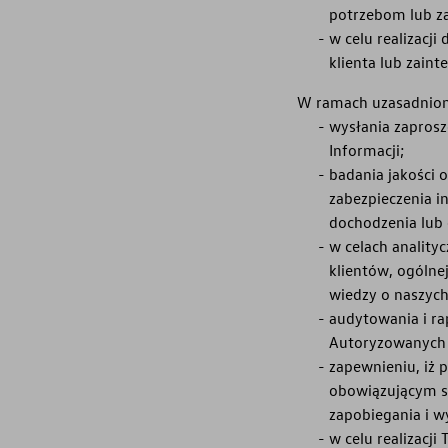
potrzebom lub za
w celu realizacji
klienta lub zain
W ramach uzasadnion
wysłania zaprosz
Informacji;
badania jakości 
zabezpieczenia i
dochodzenia lub 
w celach anality
klientów, ogólne
wiedzy o naszych
audytowania i ra
Autoryzowanych 
zapewnieniu, iż 
obowiązującym s
zapobiegania i w
w celu realizacji