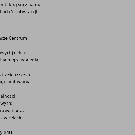
ntaktuj się z nami.
badań: satysfakcji
nasze Centrum
dowych) celem
ualnego ustalenia,
otrzeb naszych
ugi, budowania
łalności
owych;
 prawem oraz
z w celach
dy oraz