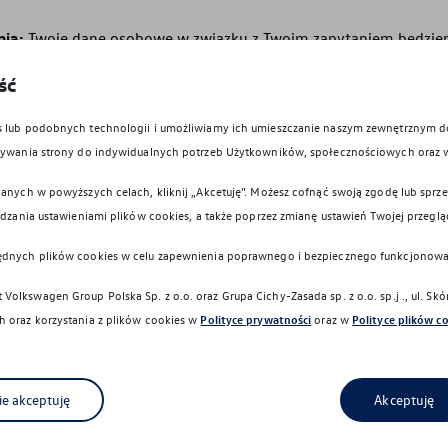
nia:
Twoje dane osobowe w związku z Twoim zapytaniem będzie
o obsługi (nie dłużej niż 6 miesięcy jeśli zrezygnujesz z rozmowy
ść
j jeśli cofniesz zgodę; w przypadku reklamacji – przez czas niezb
czeń). Jeśli wyrazisz dodatkowe zgody, to Twoje dane osobowe p
es lub podobnych technologii i umożliwiamy ich umieszczanie naszym zewnętrznym
 przez okres w jakim te cele wynikające ze zgody pozostają ważn
owywania strony do indywidualnych potrzeb Użytkowników, społecznościowych oraz 
ażenia zgody, a jeśli cofniesz zgodę to do momentu cofnięcia z
 opartych na naszym uzasadnionym interesie przez okres ważnoś
anych w powyższych celach, kliknij „Akcetuję”. Możesz cofnąć swoją zgodę lub sprzec
z Ciebie sprzeciwu, w każdym przypadku nie dłużej niż 3 lata, chy
ądzania ustawieniami plików cookies, a także poprzez zmianę ustawień Twojej przeglą
ywania danych dłużej, gdy obowiązek taki wynika z przepisów p
ia, obrony lub dochodzenia roszczeń (np. do chwili przedawnien
ędnych plików cookies w celu zapewnienia poprawnego i bezpiecznego funkcjonowa
udzielonej zgody).
Volkswagen Group Polska Sp. z o.o. oraz
Grupa Cichy-Zasada sp. z o.o. sp.j ., ul.
 oraz korzystania z plików cookies w
Polityce prywatności
oraz w
Polityce plików c
h:
masz prawo dostępu do treści swoich danych oraz prawo ich s
nia przetwarzania, prawo do przenoszenia danych, prawo do cofn
oprzez formularz umieszczony na stronie internetowej
www.v
rz-cofniecia-zgod
lub przez kontakt z nami, a także u Autoryzo
ie akceptuję
Akceptuję
nera Serwisowego marki Volkswagen; cofnięcie zgody pozostaje
zetwarzania Twoich danych, którego dokonano na podstawie zg