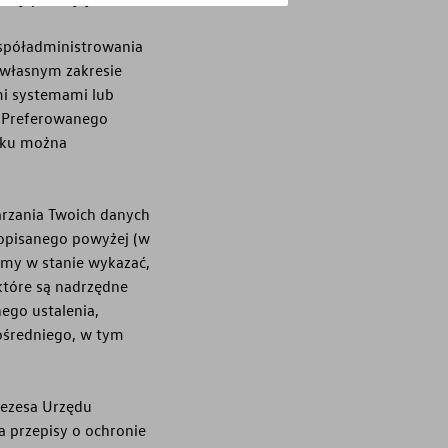
s
współadministrowania
 własnym zakresie
mi systemami lub
z Preferowanego
adku można
rzania Twoich danych
 opisanego powyżej (w
emy w stanie wykazać,
które są nadrzędne
ego ustalenia,
ośredniego, w tym
rezesa Urzędu
 przepisy o ochronie