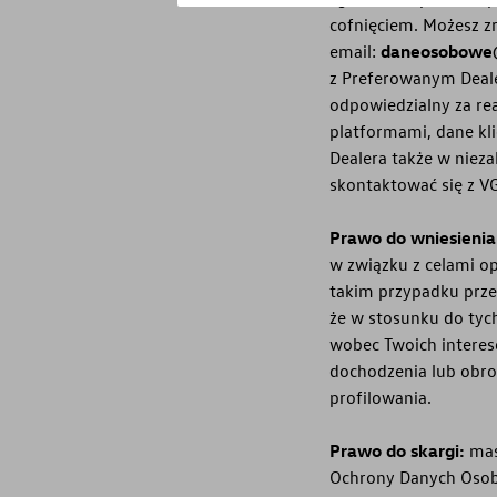
cofnięciem. Możesz z
email:
daneosobowe
z Preferowanym Deale
odpowiedzialny za re
platformami, dane kl
Dealera także w niez
skontaktować się z V
Prawo do wniesienia
w związku z celami o
takim przypadku prze
że w stosunku do tyc
wobec Twoich interes
dochodzenia lub obro
profilowania.
Prawo do skargi:
mas
Ochrony Danych Osobo