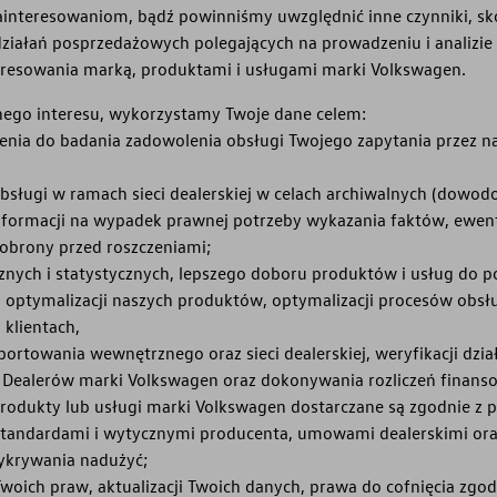
interesowaniom, bądź powinniśmy uwzględnić inne czynniki, sko
 działań posprzedażowych polegających na prowadzeniu i analizie 
teresowania marką, produktami i usługami marki Volkswagen.
ego interesu, wykorzystamy Twoje dane celem:
enia do badania zadowolenia obsługi Twojego zapytania przez 
obsługi w ramach sieci dealerskiej w celach archiwalnych (dowo
nformacji na wypadek prawnej potrzeby wykazania faktów, ewent
obrony przed roszczeniami;
cznych i statystycznych, lepszego doboru produktów i usług do p
j optymalizacji naszych produktów, optymalizacji procesów obsł
 klientach,
portowania wewnętrznego oraz sieci dealerskiej, weryfikacji dzia
Dealerów marki Volkswagen oraz dokonywania rozliczeń finans
produkty lub usługi marki Volkswagen dostarczane są zgodnie z
tandardami i wytycznymi producenta, umowami dealerskimi ora
ykrywania nadużyć;
 Twoich praw, aktualizacji Twoich danych, prawa do cofnięcia zgo