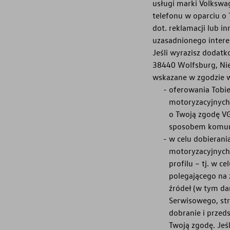
usługi marki Volkswa
telefonu w oparciu o
Serwis
dot. reklamacji lub i
uzasadnionego intere
Akcesoria
Jeśli wyrazisz dodat
38440 Wolfsburg, Ni
Mapa i kontakt
wskazane w zgodzie w
oferowania Tobie
Konfigurator jazdy próbnej
motoryzacyjnych
o Twoją zgodę V
sposobem komuni
w celu dobierani
motoryzacyjnych
profilu – tj. w 
polegającego na 
źródeł (w tym d
Serwisowego, str
dobranie i przed
Twoją zgodę. Jeś