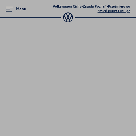
Volkswagen Cichy-Zasada Poznań-Przeźmierowo
Menu
Zmień punkt i usługę
Modele osobowe
Poznaj modele
Modele elektryczne
Nowe dostępne od ręki
Bezpłatne jazdy próbne elektrykami i
hybrydami Volkswagena