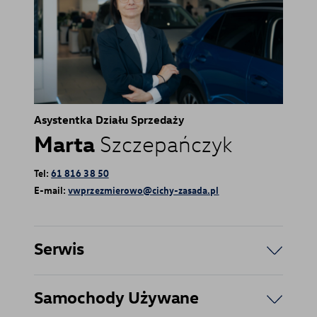
Asystentka Działu Sprzedaży
Marta
Szczepańczyk
Tel:
61 816 38 50
E-mail:
vwprzezmierowo@cichy-zasada.pl
Serwis
Samochody Używane