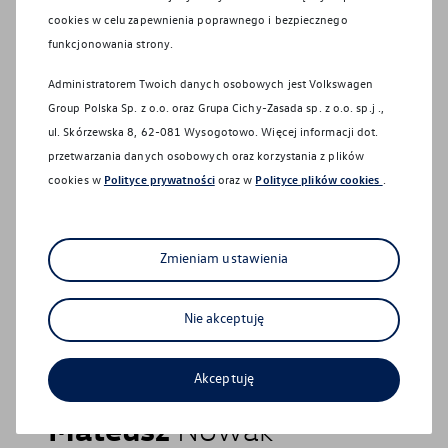
Magdalena
Najdek
cookies w celu zapewnienia poprawnego i bezpiecznego
funkcjonowania strony.
Sprawdź co dla Ciebie
Tel:
61 816 38 50
Administratorem Twoich danych osobowych jest Volkswagen
przygotowaliśmy
E-mail:
vwprzezmierowo@cichy-zasada.pl
Group Polska Sp. z o.o. oraz
Grupa Cichy-Zasada sp. z o.o. sp.j .,
ul. Skórzewska 8, 62-081 Wysogotowo
. Więcej informacji dot.
przetwarzania danych osobowych oraz korzystania z plików
cookies w
Polityce prywatności
oraz w
Polityce plików cookies
.
Zmieniam ustawienia
Nie akceptuję
Aktualna oferta serwisowa
Profesjonalna opieka nad Twoim pojazdem z
gwarancją jakości.
Akceptuję
Specjalista ds. Sprzedaży
Mateusz
Nowak