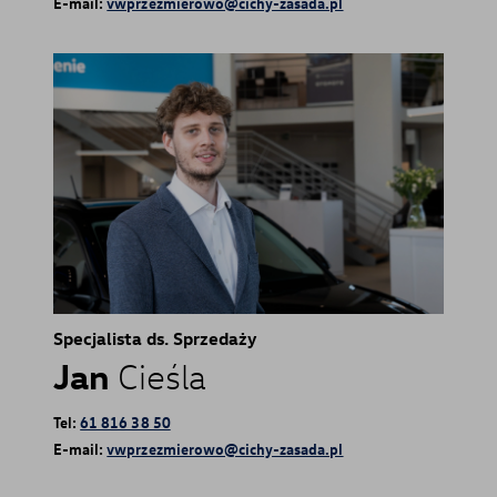
E-mail:
vwprzezmierowo@cichy-zasada.pl
Specjalista ds. Sprzedaży
Jan
Cieśla
Tel:
61 816 38 50
E-mail:
vwprzezmierowo@cichy-zasada.pl