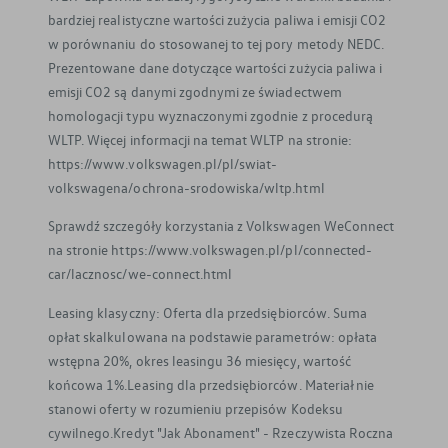
bardziej realistyczne wartości zużycia paliwa i emisji CO2
w porównaniu do stosowanej to tej pory metody NEDC.
Prezentowane dane dotyczące wartości zużycia paliwa i
emisji CO2 są danymi zgodnymi ze świadectwem
homologacji typu wyznaczonymi zgodnie z procedurą
WLTP. Więcej informacji na temat WLTP na stronie:
https://www.volkswagen.pl/pl/swiat-
volkswagena/ochrona-srodowiska/wltp.html
Sprawdź szczegóły korzystania z Volkswagen WeConnect
na stronie https://www.volkswagen.pl/pl/connected-
car/lacznosc/we-connect.html
Leasing klasyczny: Oferta dla przedsiębiorców. Suma
opłat skalkulowana na podstawie parametrów: opłata
wstępna 20%, okres leasingu 36 miesięcy, wartość
końcowa 1%.Leasing dla przedsiębiorców. Materiał nie
stanowi oferty w rozumieniu przepisów Kodeksu
cywilnego.Kredyt "Jak Abonament" - Rzeczywista Roczna