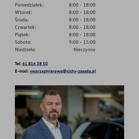
Poniedziałek:
8:00
-
18:00
Wtorek:
8:00
-
18:00
Środa:
8:00
-
18:00
Czwartek:
8:00
-
18:00
Piątek:
8:00
-
18:00
Sobota:
9:00
-
15:00
Niedziela:
Nieczynne
Tel:
61 816 38 50
E-mail:
vwprzezmierowo@cichy-zasada.pl