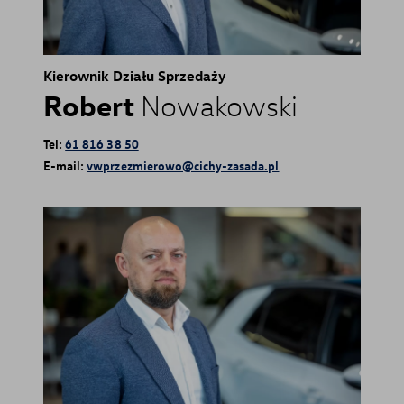
Kierownik Działu Sprzedaży
Robert
Nowakowski
Tel:
61 816 38 50
E-mail:
vwprzezmierowo@cichy-zasada.pl