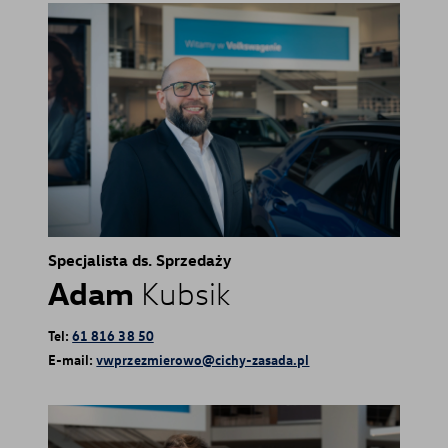
Specjalista ds. Sprzedaży
Adam
Kubsik
Tel:
61 816 38 50
E-mail:
vwprzezmierowo@cichy-zasada.pl