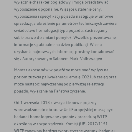
wyłącznie charakter poglądowy i mogą przedstawiać
wyposażenie opcjonalne. Wiążące ustalenie ceny,
wyposażenia i specyfikacji pojazdu następuje w umowie
sprzedaży, a określenie parametrów technicznych zawiera
świadectwo homologacji typu pojazdu. Zastrzegamy
sobie prawo do zmian i pomyłek. Wszelkie prezentowane
informacje są aktualne na dzień publikacji. W celu
uzyskania najnowszych informacji prosimy kontaktować
się z Autoryzowanym Salonem Marki Volkswagen.
Montaż akcesoriów w pojeździe może mieć wpływ na
poziom zużycia paliwa/energii, emisję CO2 lub zasięg oraz
może nastąpić najwcześniej po pierwszej rejestracji
pojazdu, wyłącznie na Państwa życzenie.
Od 1 września 2018 r. wszystkie nowe pojazdy
wprowadzane do obrotu w Unii Europejskiej muszą być
badane i homologowane zgodnie z procedurą WLTP
określoną w rozporządzeniu Komisji (UE) 2017/1151.
WLTP zapewnia bardziej rygorystyczne warunki badania i