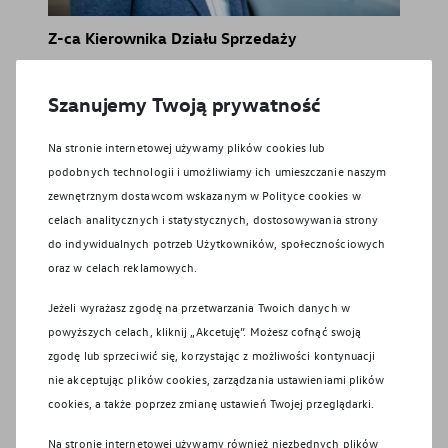
Z-ca Kierownika Działu Sprzedaży
Marcin
Zandecki
Szanujemy Twoją prywatność
Tel:
61 816 38 50
E-mail:
vwprzezmierowo@cichy-zasada.pl
Na stronie internetowej używamy plików cookies lub
podobnych technologii i umożliwiamy ich umieszczanie naszym
zewnętrznym dostawcom wskazanym w Polityce cookies w
celach analitycznych i statystycznych, dostosowywania strony
do indywidualnych potrzeb Użytkowników, społecznościowych
oraz w celach reklamowych.
Jeżeli wyrażasz zgodę na przetwarzania Twoich danych w
powyższych celach, kliknij „Akcetuję”. Możesz cofnąć swoją
zgodę lub sprzeciwić się, korzystając z możliwości kontynuacji
nie akceptując plików cookies, zarządzania ustawieniami plików
cookies, a także poprzez zmianę ustawień Twojej przeglądarki.
Specjalista ds. Sprzedaży
Na stronie internetowej używamy również niezbędnych plików