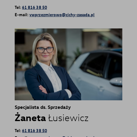
Tel:
61 816 38 50
E-mail:
vwprzezmierowo@cichy-zasada.pl
Specjalista ds. Sprzedaży
Żaneta
Łusiewicz
Tel:
61 816 38 50