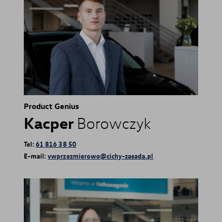
Product Genius
Kacper
Borowczyk
Tel:
61 816 38 50
E-mail:
vwprzezmierowo@cichy-zasada.pl